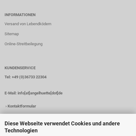
INFORMATIONEN
Versand von Lebendködern
Sitemap
Online-Streitbeilegung
KUNDENSERVICE
Tel: +49 (0)36733 22304
E-Mail:
info[at]angelhuette[dot]de
›
Kontaktformular
Diese Webseite verwendet Cookies und andere
Technologien
KONTAKTDATEN