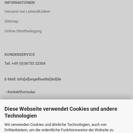
INFORMATIONEN
Versand von Lebendködern
Sitemap
Online-Streitbeilegung
KUNDENSERVICE
Tel: +49 (0)36733 22304
E-Mail:
info[at]angelhuette[dot]de
›
Kontaktformular
Diese Webseite verwendet Cookies und andere
Technologien
KONTAKTDATEN
Wir verwenden Cookies und ähnliche Technologien, auch von
Angelhütte
Drittanbietern, um die ordentliche Funktionsweise der Website zu
Inh.: Christina Heß