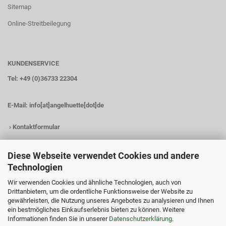
Sitemap
Online-Streitbeilegung
KUNDENSERVICE
Tel: +49 (0)36733 22304
E-Mail:
info[at]angelhuette[dot]de
›
Kontaktformular
Diese Webseite verwendet Cookies und andere
Technologien
KONTAKTDATEN
Wir verwenden Cookies und ähnliche Technologien, auch von
Angelhütte
Drittanbietern, um die ordentliche Funktionsweise der Website zu
Inh.: Christina Heß
gewährleisten, die Nutzung unseres Angebotes zu analysieren und Ihnen
Preßwitzer Str. 18
ein bestmögliches Einkaufserlebnis bieten zu können. Weitere
D-07338 Hohenwarte
Informationen finden Sie in unserer
Datenschutzerklärung
.
Tel.: +49 (0)36733 22304