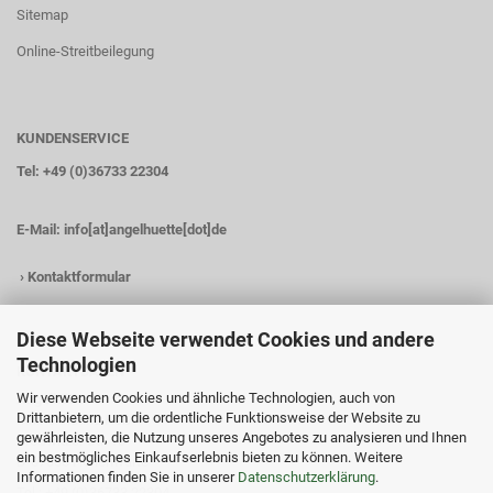
Sitemap
Online-Streitbeilegung
KUNDENSERVICE
Tel: +49 (0)36733 22304
E-Mail:
info[at]angelhuette[dot]de
›
Kontaktformular
Diese Webseite verwendet Cookies und andere
Technologien
KONTAKTDATEN
Wir verwenden Cookies und ähnliche Technologien, auch von
Angelhütte
Drittanbietern, um die ordentliche Funktionsweise der Website zu
Inh.: Christina Heß
gewährleisten, die Nutzung unseres Angebotes zu analysieren und Ihnen
Preßwitzer Str. 18
ein bestmögliches Einkaufserlebnis bieten zu können. Weitere
D-07338 Hohenwarte
Informationen finden Sie in unserer
Datenschutzerklärung
.
Tel.: +49 (0)36733 22304