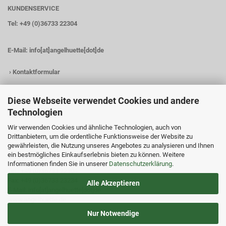
KUNDENSERVICE
Tel: +49 (0)36733 22304
E-Mail:
info[at]angelhuette[dot]de
›
Kontaktformular
Diese Webseite verwendet Cookies und andere
Technologien
KONTAKTDATEN
Wir verwenden Cookies und ähnliche Technologien, auch von
Angelhütte
Drittanbietern, um die ordentliche Funktionsweise der Website zu
Inh.: Christina Heß
gewährleisten, die Nutzung unseres Angebotes zu analysieren und Ihnen
Preßwitzer Str. 18
ein bestmögliches Einkaufserlebnis bieten zu können. Weitere
D-07338 Hohenwarte
Informationen finden Sie in unserer
Datenschutzerklärung
.
Tel.: +49 (0)36733 22304
Fax: +49 (0)36733 23234
Alle Akzeptieren
E-Mail: info[at]angelhuette[dot]de
www.angelhuette.de
Nur Notwendige