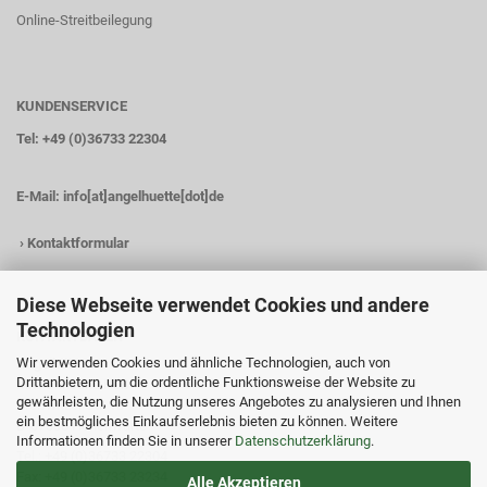
Online-Streitbeilegung
KUNDENSERVICE
Tel: +49 (0)36733 22304
E-Mail:
info[at]angelhuette[dot]de
›
Kontaktformular
Diese Webseite verwendet Cookies und andere
Technologien
KONTAKTDATEN
Wir verwenden Cookies und ähnliche Technologien, auch von
Angelhütte
Drittanbietern, um die ordentliche Funktionsweise der Website zu
Inh.: Christina Heß
gewährleisten, die Nutzung unseres Angebotes zu analysieren und Ihnen
Preßwitzer Str. 18
ein bestmögliches Einkaufserlebnis bieten zu können. Weitere
D-07338 Hohenwarte
Informationen finden Sie in unserer
Datenschutzerklärung
.
Tel.: +49 (0)36733 22304
Fax: +49 (0)36733 23234
Alle Akzeptieren