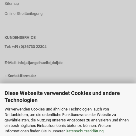
Sitemap
Online-Streitbeilegung
KUNDENSERVICE
Tel: +49 (0)36733 22304
E-Mail:
info[at]angelhuette[dot]de
›
Kontaktformular
Diese Webseite verwendet Cookies und andere
Technologien
KONTAKTDATEN
Wir verwenden Cookies und ähnliche Technologien, auch von
Angelhütte
Drittanbietern, um die ordentliche Funktionsweise der Website zu
Inh.: Christina Heß
gewährleisten, die Nutzung unseres Angebotes zu analysieren und Ihnen
Preßwitzer Str. 18
ein bestmögliches Einkaufserlebnis bieten zu können. Weitere
D-07338 Hohenwarte
Informationen finden Sie in unserer
Datenschutzerklärung
.
Tel.: +49 (0)36733 22304