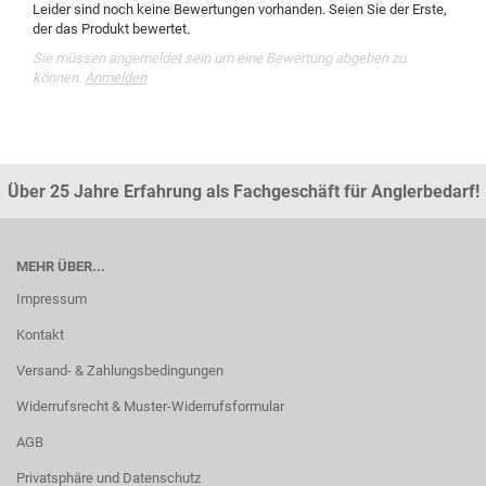
Leider sind noch keine Bewertungen vorhanden. Seien Sie der Erste,
der das Produkt bewertet.
Sie müssen angemeldet sein um eine Bewertung abgeben zu
können.
Anmelden
Über 25 Jahre Erfahrung als Fachgeschäft für Anglerbedarf!
MEHR ÜBER...
Impressum
Kontakt
Versand- & Zahlungsbedingungen
Widerrufsrecht & Muster-Widerrufsformular
AGB
Privatsphäre und Datenschutz