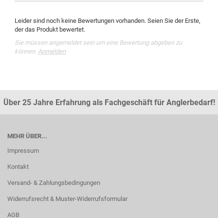
Leider sind noch keine Bewertungen vorhanden. Seien Sie der Erste,
der das Produkt bewertet.
Sie müssen angemeldet sein um eine Bewertung abgeben zu
können.
Anmelden
Über 25 Jahre Erfahrung als Fachgeschäft für Anglerbedarf!
MEHR ÜBER...
Impressum
Kontakt
Versand- & Zahlungsbedingungen
Widerrufsrecht & Muster-Widerrufsformular
AGB