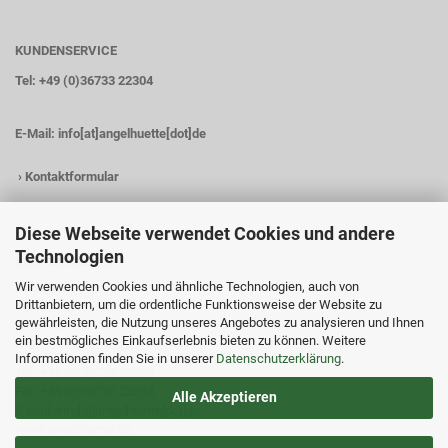
KUNDENSERVICE
Tel: +49 (0)36733 22304
E-Mail:
info[at]angelhuette[dot]de
›
Kontaktformular
Diese Webseite verwendet Cookies und andere
Technologien
KONTAKTDATEN
Wir verwenden Cookies und ähnliche Technologien, auch von
Angelhütte
Drittanbietern, um die ordentliche Funktionsweise der Website zu
Inh.: Christina Heß
gewährleisten, die Nutzung unseres Angebotes zu analysieren und Ihnen
Preßwitzer Str. 18
ein bestmögliches Einkaufserlebnis bieten zu können. Weitere
D-07338 Hohenwarte
Informationen finden Sie in unserer
Datenschutzerklärung
.
Tel.: +49 (0)36733 22304
Fax: +49 (0)36733 23234
Alle Akzeptieren
E-Mail: info[at]angelhuette[dot]de
www.angelhuette.de