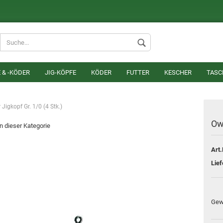
Lieferland
 & -KÖDER
JIG-KÖPFE
KÖDER
FUTTER
KESCHER
TASC
Jigkopf Gr. 1/0 (4 Stk.)
Own
in dieser Kategorie
Art.
Konto erstel
Lief
Passwort v
Gew