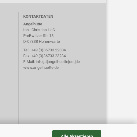
KONTAKTDATEN
Angelhütte
Inh.: Christina Heß
Preßwitzer Str. 18
D-07338 Hohenwarte
Tel.: +49 (0)36733 22304
Fax: +49 (0)36733 23234
E-Mail: info[at]angelhuette[dot]de
www.angelhuette.de
Alle Akzeptieren