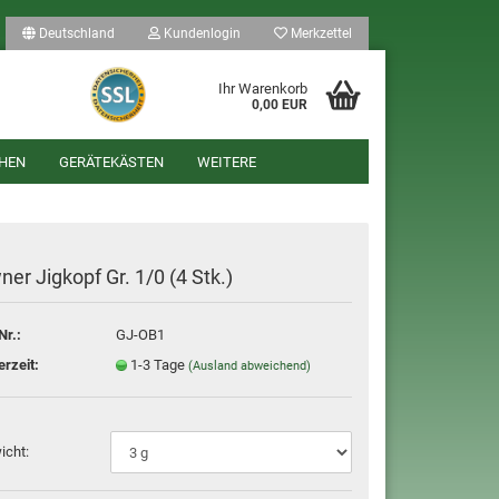
Deutschland
Kundenlogin
Merkzettel
Ihr Warenkorb
0,00 EUR
HEN
GERÄTEKÄSTEN
WEITERE
er Jigkopf Gr. 1/0 (4 Stk.)
Nr.:
GJ-OB1
len
erzeit:
1-3 Tage
(Ausland abweichend)
ergessen?
icht: