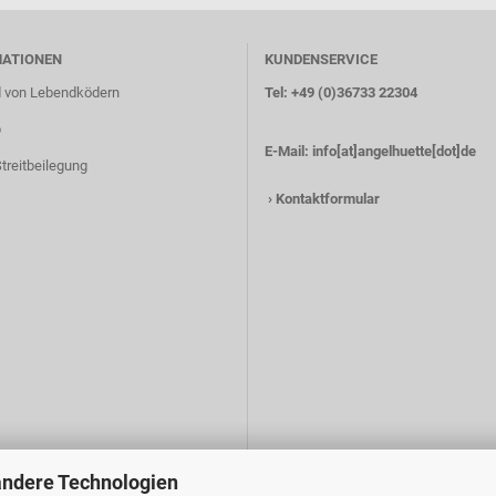
MATIONEN
KUNDENSERVICE
 von Lebendködern
Tel: +49 (0)36733 22304
p
E-Mail:
info[at]angelhuette[dot]de
treitbeilegung
›
Kontaktformular
andere Technologien