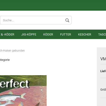
Lieferland
 & -KÖDER
JIG-KÖPFE
KÖDER
FUTTER
KESCHER
TASC
h-Haken gebunden
VM
ategorie
Lief
Konto erstel
Passwort v
Grö