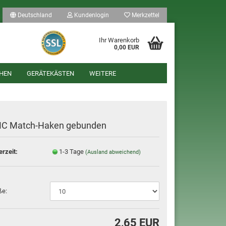
Deutschland
Kundenlogin
Merkzettel
Ihr Warenkorb
0,00 EUR
HEN
GERÄTEKÄSTEN
WEITERE
C Match-Haken gebunden
erzeit:
1-3 Tage
(Ausland abweichend)
len
ergessen?
ße:
2,65 EUR