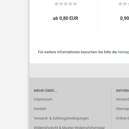
ab 0,80 EUR
0,9
Für weitere Informationen besuchen Sie bitte die
Homep
MEHR ÜBER...
INFOR
Impressum
Versand
Kontakt
Sitema
Versand- & Zahlungsbedingungen
Online-S
Widerrufsrecht & Muster-Widerrufsformular