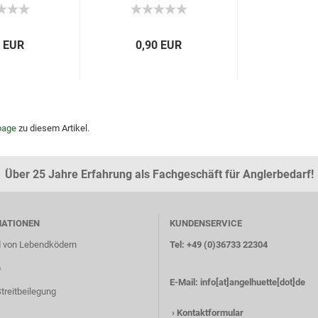
0 EUR
0,90 EUR
age
zu diesem Artikel.
Über 25 Jahre Erfahrung als Fachgeschäft für Anglerbedarf!
MATIONEN
KUNDENSERVICE
 von Lebendködern
Tel: +49 (0)36733 22304
p
E-Mail:
info[at]angelhuette[dot]de
treitbeilegung
›
Kontaktformular