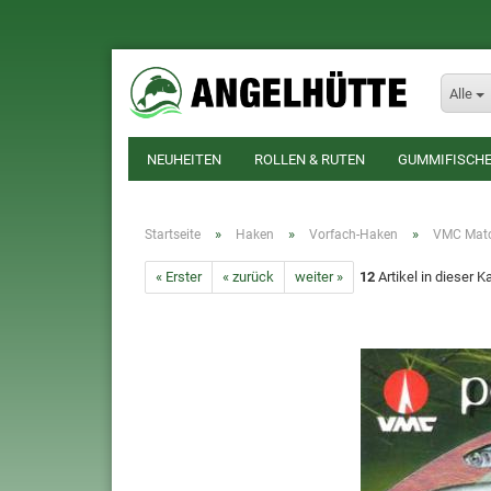
Alle
NEUHEITEN
ROLLEN & RUTEN
GUMMIFISCHE
»
»
»
Startseite
Haken
Vorfach-Haken
VMC Matc
« Erster
« zurück
weiter »
12
Artikel in dieser K