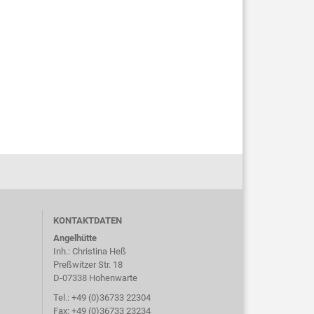
KONTAKTDATEN
Angelhütte
Inh.: Christina Heß
Preßwitzer Str. 18
D-07338 Hohenwarte
Tel.: +49 (0)36733 22304
Fax: +49 (0)36733 23234