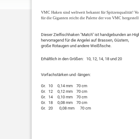
VMC Haken sind weltweit bekannt für Spitzenqualität! Vom
für die Giganten reicht die Palette der von VMC hergestel
Dieser Zielfischhaken "Match" ist handgebunden an Hig
hervorragend für die Angelei auf Brassen, Güstern,
große Rotaugen und andere Weißfische.
Erhältlich in den Größen: 10, 12, 14, 18 und 20
Vorfachstärken und -längen:
Gr. 10 0,14 mm 70 cm
Gr. 12 0,12 mm 70 cm
Gr. 14 0,10 mm 70 cm
Gr. 18 0,08 mm 70 cm
Gr. 20
0,08 mm 70 cm