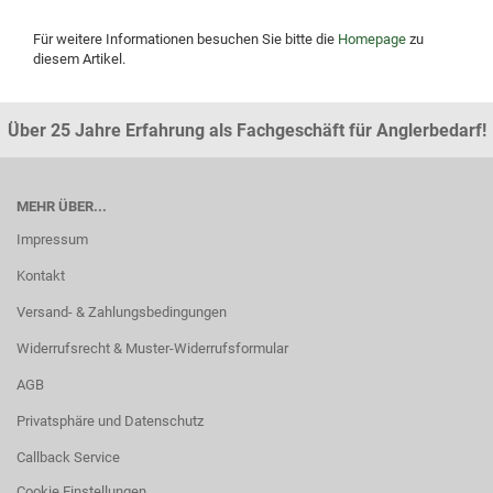
Für weitere Informationen besuchen Sie bitte die
Homepage
zu
diesem Artikel.
Über 25 Jahre Erfahrung als Fachgeschäft für Anglerbedarf!
MEHR ÜBER...
Impressum
Kontakt
Versand- & Zahlungsbedingungen
Widerrufsrecht & Muster-Widerrufsformular
AGB
Privatsphäre und Datenschutz
Callback Service
Cookie Einstellungen