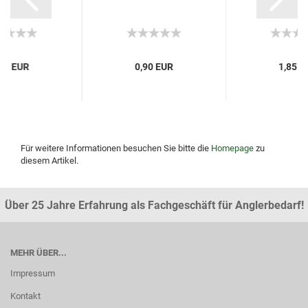
,70 EUR
0,90 EUR
1,85 E
Für weitere Informationen besuchen Sie bitte die
Homepage
zu
diesem Artikel.
Über 25 Jahre Erfahrung als Fachgeschäft für Anglerbedarf!
MEHR ÜBER...
Impressum
Kontakt