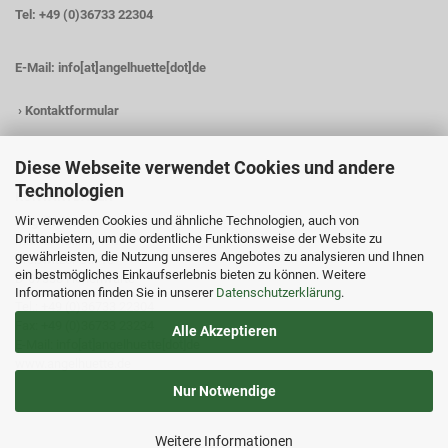
Tel: +49 (0)36733 22304
E-Mail:
info[at]angelhuette[dot]de
›
Kontaktformular
Diese Webseite verwendet Cookies und andere
Technologien
KONTAKTDATEN
Wir verwenden Cookies und ähnliche Technologien, auch von
Angelhütte
Drittanbietern, um die ordentliche Funktionsweise der Website zu
Inh.: Christina Heß
gewährleisten, die Nutzung unseres Angebotes zu analysieren und Ihnen
Preßwitzer Str. 18
ein bestmögliches Einkaufserlebnis bieten zu können. Weitere
D-07338 Hohenwarte
Informationen finden Sie in unserer
Datenschutzerklärung
.
Tel.: +49 (0)36733 22304
Fax: +49 (0)36733 23234
Alle Akzeptieren
E-Mail: info[at]angelhuette[dot]de
www.angelhuette.de
Nur Notwendige
Weitere Informationen