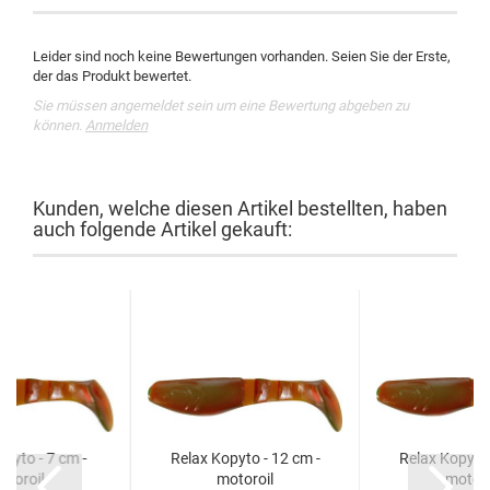
Leider sind noch keine Bewertungen vorhanden. Seien Sie der Erste,
der das Produkt bewertet.
Sie müssen angemeldet sein um eine Bewertung abgeben zu
können.
Anmelden
Kunden, welche diesen Artikel bestellten, haben
auch folgende Artikel gekauft:
pyto - 7 cm -
Relax Kopyto - 12 cm -
Relax Kopyto 
otoroil
motoroil
motoro