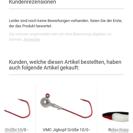
Kundenrezensionen
Leider sind noch keine Bewertungen vorhanden. Seien Sie der Erste,
der das Produkt bewertet.
Sie müssen angemeldet sein um eine Bewertung abgeben zu
können.
Anmelden
Kunden, welche diesen Artikel bestellten, haben
auch folgende Artikel gekauft:
pf Größe 10/0 -
VMC Jigkopf Größe 10/0 -
Relax Kopyto 