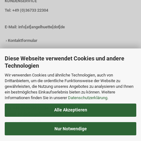
KUNDENSERVICE
Tel: +49 (0)36733 22304
E-Mail:
info[at]angelhuette[dot]de
›
Kontaktformular
Diese Webseite verwendet Cookies und andere
Technologien
KONTAKTDATEN
Wir verwenden Cookies und ähnliche Technologien, auch von
Angelhütte
Drittanbietern, um die ordentliche Funktionsweise der Website zu
Inh.: Christina Heß
gewährleisten, die Nutzung unseres Angebotes zu analysieren und Ihnen
Preßwitzer Str. 18
ein bestmögliches Einkaufserlebnis bieten zu können. Weitere
D-07338 Hohenwarte
Informationen finden Sie in unserer
Datenschutzerklärung
.
Tel.: +49 (0)36733 22304
Fax: +49 (0)36733 23234
Alle Akzeptieren
E-Mail: info[at]angelhuette[dot]de
www.angelhuette.de
Nur Notwendige