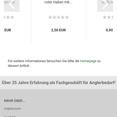
Haken mit...
roter Haken mit...
weiß/sch
,75 EUR
2,50 EUR
0,90 E
Für weitere Informationen besuchen Sie bitte die
Homepage
zu
diesem Artikel.
Über 25 Jahre Erfahrung als Fachgeschäft für Anglerbedarf!
MEHR ÜBER...
Impressum