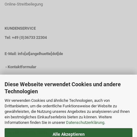
Online-Streitbeilegung
KUNDENSERVICE
Tel: +49 (0)36733 22304
E-Mail:
info[at]angelhuette[dot]de
›
Kontaktformular
Diese Webseite verwendet Cookies und andere
Technologien
KONTAKTDATEN
Wir verwenden Cookies und ähnliche Technologien, auch von
Angelhütte
Drittanbietern, um die ordentliche Funktionsweise der Website zu
Inh.: Christina Heß
gewährleisten, die Nutzung unseres Angebotes zu analysieren und Ihnen
Preßwitzer Str. 18
ein bestmögliches Einkaufserlebnis bieten zu können. Weitere
D-07338 Hohenwarte
Informationen finden Sie in unserer
Datenschutzerklärung
.
Tel.: +49 (0)36733 22304
Fax: +49 (0)36733 23234
Alle Akzeptieren