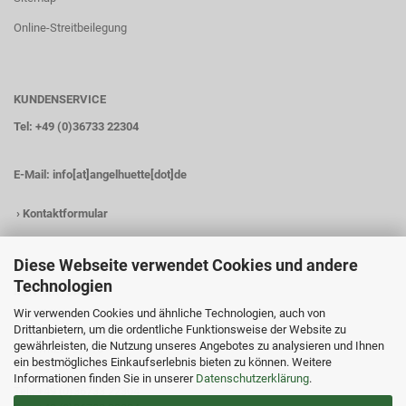
Online-Streitbeilegung
KUNDENSERVICE
Tel: +49 (0)36733 22304
E-Mail:
info[at]angelhuette[dot]de
›
Kontaktformular
Diese Webseite verwendet Cookies und andere
Technologien
KONTAKTDATEN
Wir verwenden Cookies und ähnliche Technologien, auch von
Angelhütte
Drittanbietern, um die ordentliche Funktionsweise der Website zu
Inh.: Christina Heß
gewährleisten, die Nutzung unseres Angebotes zu analysieren und Ihnen
Preßwitzer Str. 18
ein bestmögliches Einkaufserlebnis bieten zu können. Weitere
D-07338 Hohenwarte
Informationen finden Sie in unserer
Datenschutzerklärung
.
Tel.: +49 (0)36733 22304