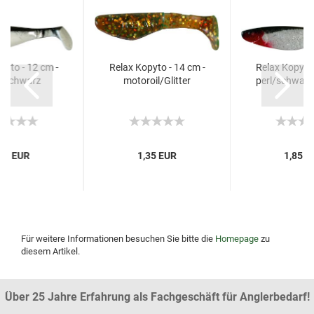
pyto - 12 cm -
Relax Kopyto - 14 cm -
Relax Kopyto 
/schwarz
motoroil/Glitter
perl/schwarz/G
,90 EUR
1,35 EUR
1,85 E
Für weitere Informationen besuchen Sie bitte die
Homepage
zu
diesem Artikel.
Über 25 Jahre Erfahrung als Fachgeschäft für Anglerbedarf!