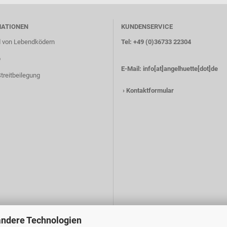
MATIONEN
KUNDENSERVICE
 von Lebendködern
Tel: +49 (0)36733 22304
p
E-Mail:
info[at]angelhuette[dot]de
treitbeilegung
›
Kontaktformular
andere Technologien