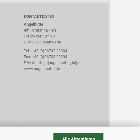
KONTAKTDATEN
Angelhütte
Inh.: Christina Heß
Preßwitzer Str. 18
D-07338 Hohenwarte
Tel.: +49 (0)36733 22304
Fax: +49 (0)36733 23234
E-Mail: info[at]angelhuette[dot]de
www.angelhuette.de
Alle Akzeptieren