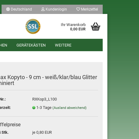
Deutschland
Kundenlogin
Merkzettel
Ihr Warenkorb
0,00 EUR
HEN
GERÄTEKÄSTEN
WEITERE
ax Kopyto - 9 cm - weiß/klar/blau Glitter
iniert
len
Nr.:
RXKop3_L100
ergessen?
erzeit:
1-3 Tage
(Ausland abweichend)
ffelpreise
 Stk.
je 0,80 EUR