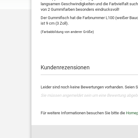
langsamen Geschwindigkeiten und die Farbvielfalt such
von 2 Gummifarben besonders eindrucksvoll!
Der Gummifisch hat die Farbnummer L100 (weißer Bauch,
ist 9 cm (3 Zoll).
(Farbabbildung von anderer Größe)
Kundenrezensionen
Leider sind noch keine Bewertungen vorhanden. Seien Si
Sie müssen angemeldet sein um eine Bewertung abgeb
Für weitere Informationen besuchen Sie bitte die
Homep