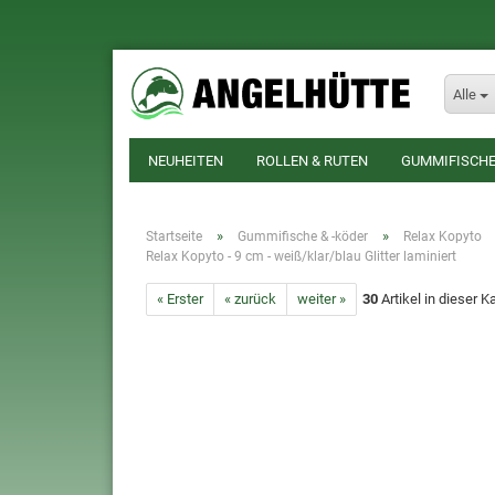
Alle
NEUHEITEN
ROLLEN & RUTEN
GUMMIFISCHE
»
»
Startseite
Gummifische & -köder
Relax Kopyto
Relax Kopyto - 9 cm - weiß/klar/blau Glitter laminiert
« Erster
« zurück
weiter »
30
Artikel in dieser K