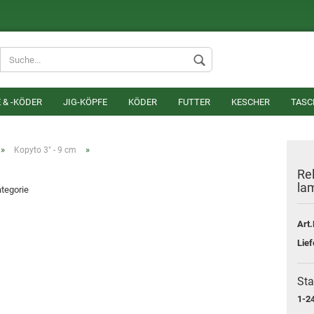
Lieferland
 & -KÖDER
JIG-KÖPFE
KÖDER
FUTTER
KESCHER
TASC
»
»
Kopyto 3" - 9 cm
Rel
lam
ategorie
Konto erstel
Art.
Passwort v
Lief
Sta
1-24