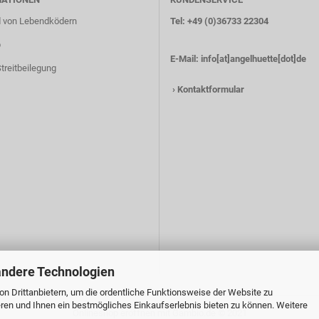
 von Lebendködern
Tel: +49 (0)36733 22304
p
E-Mail:
info[at]angelhuette[dot]de
treitbeilegung
›
Kontaktformular
andere Technologien
n Drittanbietern, um die ordentliche Funktionsweise der Website zu
ren und Ihnen ein bestmögliches Einkaufserlebnis bieten zu können. Weitere
Onlineshop eröffnen
mit Gambio.de © 2021