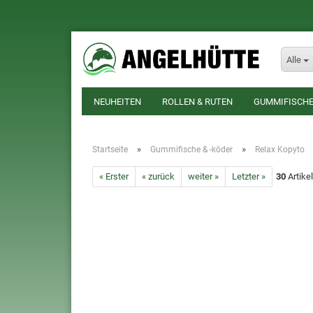
Alle
NEUHEITEN
ROLLEN & RUTEN
GUMMIFISCHE
»
»
Startseite
Gummifische & -köder
Relax Kopyto
« Erster
« zurück
weiter »
Letzter »
30
Artikel