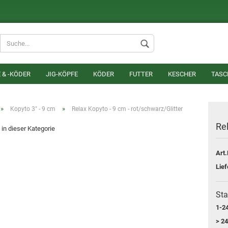
Lieferland
 & -KÖDER
JIG-KÖPFE
KÖDER
FUTTER
KESCHER
TASC
»
»
Kopyto 3" - 9 cm
Relax Kopyto - 9 cm - rot/schwarz/Glitter
Rel
 in dieser Kategorie
Art.
Konto erstel
Lief
Passwort v
Sta
1-24
> 24