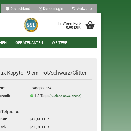
Deutschland
Kundenlogin
Merkzettel
Ihr Warenkorb
0,00 EUR
HEN
GERÄTEKÄSTEN
WEITERE
ax Kopyto - 9 cm - rot/schwarz/Glitter
Nr.:
RXKop3_264
len
erzeit:
1-3 Tage
(Ausland abweichend)
ergessen?
ffelpreise
 Stk.
je 0,80 EUR
 Stk.
je 0,70 EUR