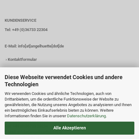
KUNDENSERVICE
Tel: +49 (0)36733 22304
E-Mail:
info[at]angelhuette[dot]de
›
Kontaktformular
Diese Webseite verwendet Cookies und andere
Technologien
KONTAKTDATEN
Wir verwenden Cookies und ähnliche Technologien, auch von
Angelhütte
Drittanbietern, um die ordentliche Funktionsweise der Website zu
Inh.: Christina Heß
gewährleisten, die Nutzung unseres Angebotes zu analysieren und Ihnen
Preßwitzer Str. 18
ein bestmögliches Einkaufserlebnis bieten zu können. Weitere
D-07338 Hohenwarte
Informationen finden Sie in unserer
Datenschutzerklärung
.
Tel.: +49 (0)36733 22304
Fax: +49 (0)36733 23234
Alle Akzeptieren
E-Mail: info[at]angelhuette[dot]de
www.angelhuette.de