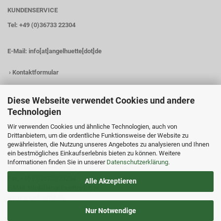
KUNDENSERVICE
Tel: +49 (0)36733 22304
E-Mail:
info[at]angelhuette[dot]de
›
Kontaktformular
Diese Webseite verwendet Cookies und andere
Technologien
KONTAKTDATEN
Wir verwenden Cookies und ähnliche Technologien, auch von
Angelhütte
Drittanbietern, um die ordentliche Funktionsweise der Website zu
Inh.: Christina Heß
gewährleisten, die Nutzung unseres Angebotes zu analysieren und Ihnen
Preßwitzer Str. 18
ein bestmögliches Einkaufserlebnis bieten zu können. Weitere
D-07338 Hohenwarte
Informationen finden Sie in unserer
Datenschutzerklärung
.
Tel.: +49 (0)36733 22304
Fax: +49 (0)36733 23234
Alle Akzeptieren
E-Mail: info[at]angelhuette[dot]de
www.angelhuette.de
Nur Notwendige