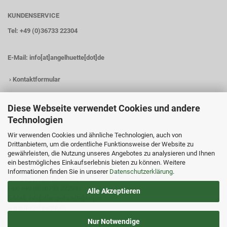
KUNDENSERVICE
Tel: +49 (0)36733 22304
E-Mail:
info[at]angelhuette[dot]de
›
Kontaktformular
Diese Webseite verwendet Cookies und andere
Technologien
KONTAKTDATEN
Wir verwenden Cookies und ähnliche Technologien, auch von
Angelhütte
Drittanbietern, um die ordentliche Funktionsweise der Website zu
Inh.: Christina Heß
gewährleisten, die Nutzung unseres Angebotes zu analysieren und Ihnen
Preßwitzer Str. 18
ein bestmögliches Einkaufserlebnis bieten zu können. Weitere
D-07338 Hohenwarte
Informationen finden Sie in unserer
Datenschutzerklärung
.
Tel.: +49 (0)36733 22304
Fax: +49 (0)36733 23234
Alle Akzeptieren
E-Mail: info[at]angelhuette[dot]de
www.angelhuette.de
Nur Notwendige