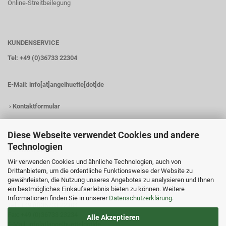
Online-Streitbeilegung
KUNDENSERVICE
Tel: +49 (0)36733 22304
E-Mail:
info[at]angelhuette[dot]de
›
Kontaktformular
Diese Webseite verwendet Cookies und andere
Technologien
KONTAKTDATEN
Wir verwenden Cookies und ähnliche Technologien, auch von
Angelhütte
Drittanbietern, um die ordentliche Funktionsweise der Website zu
Inh.: Christina Heß
gewährleisten, die Nutzung unseres Angebotes zu analysieren und Ihnen
Preßwitzer Str. 18
ein bestmögliches Einkaufserlebnis bieten zu können. Weitere
D-07338 Hohenwarte
Informationen finden Sie in unserer
Datenschutzerklärung
.
Tel.: +49 (0)36733 22304
Fax: +49 (0)36733 23234
Alle Akzeptieren
E-Mail: info[at]angelhuette[dot]de