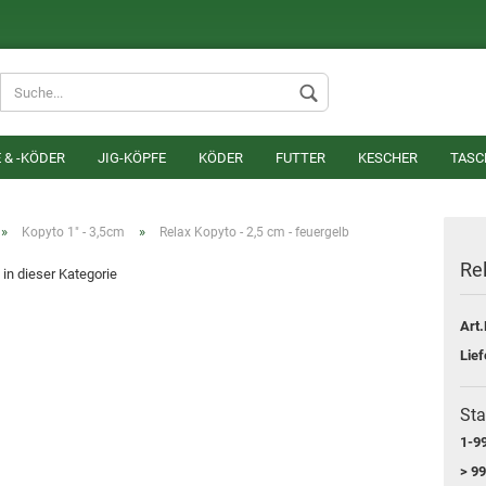
Lieferland
 & -KÖDER
JIG-KÖPFE
KÖDER
FUTTER
KESCHER
TASC
»
»
Kopyto 1" - 3,5cm
Relax Kopyto - 2,5 cm - feuergelb
Rel
 in dieser Kategorie
Art.
Konto erstel
Lief
Passwort v
Sta
1-99
> 99