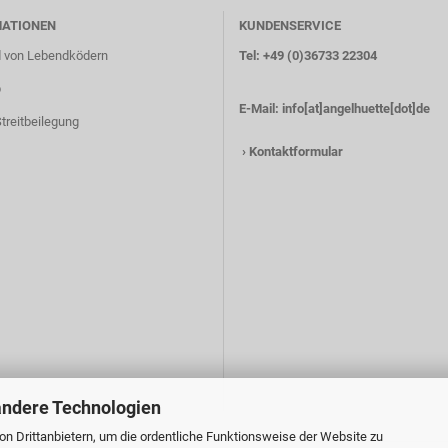
MATIONEN
KUNDENSERVICE
 von Lebendködern
Tel: +49 (0)36733 22304
p
E-Mail:
info[at]angelhuette[dot]de
treitbeilegung
›
Kontaktformular
andere Technologien
n Drittanbietern, um die ordentliche Funktionsweise der Website zu