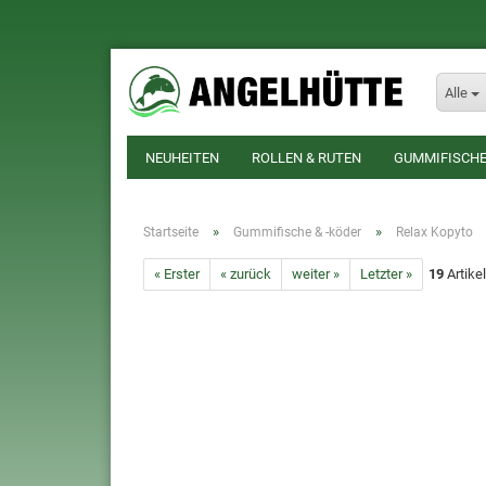
Alle
NEUHEITEN
ROLLEN & RUTEN
GUMMIFISCHE
»
»
Startseite
Gummifische & -köder
Relax Kopyto
« Erster
« zurück
weiter »
Letzter »
19
Artikel