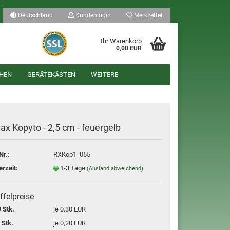
Deutschland
Kundenlogin
Merkzettel
Ihr Warenkorb
0,00 EUR
HEN
GERÄTEKÄSTEN
WEITERE
ax Kopyto - 2,5 cm - feuergelb
Nr.:
RXKop1_055
len
erzeit:
1-3 Tage
(Ausland abweichend)
ergessen?
ffelpreise
 Stk.
je 0,30 EUR
 Stk.
je 0,20 EUR