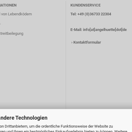
MATIONEN
KUNDENSERVICE
 von Lebendködern
Tel: +49 (0)36733 22304
p
E-Mail:
info[at]angelhuette[dot]de
treitbeilegung
›
Kontaktformular
andere Technologien
n Drittanbietern, um die ordentliche Funktionsweise der Website zu
ren und Ihnen ein bestmögliches Einkaufserlebnis bieten zu können. Weitere