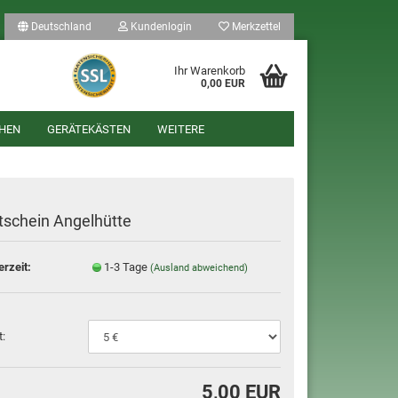
Deutschland
Kundenlogin
Merkzettel
Ihr Warenkorb
0,00 EUR
HEN
GERÄTEKÄSTEN
WEITERE
tschein Angelhütte
erzeit:
1-3 Tage
(Ausland abweichend)
len
ergessen?
t:
5,00 EUR