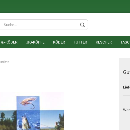
Lieferland
 & -KÖDER
JIG-KÖPFE
KÖDER
FUTTER
KESCHER
TASC
lhütte
Gu
Lief
Konto erstel
Passwort v
Wer