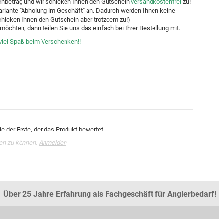
hbetrag und wir schicken Ihnen den Gutschein
versandkostenfrei
zu!
dvariante "Abholung im Geschäft" an. Dadurch werden Ihnen keine
chicken Ihnen den Gutschein aber trotzdem zu!)
möchten, dann teilen Sie uns das einfach bei Ihrer Bestellung mit.
iel Spaß beim Verschenken!!
e der Erste, der das Produkt bewertet.
en zu können.
Anmelden
Über 25 Jahre Erfahrung als Fachgeschäft für Anglerbedarf!