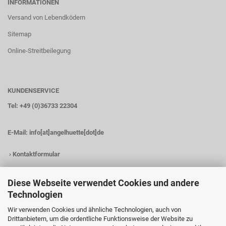
INFORMATIONEN
Versand von Lebendködern
Sitemap
Online-Streitbeilegung
KUNDENSERVICE
Tel: +49 (0)36733 22304
E-Mail:
info[at]angelhuette[dot]de
›
Kontaktformular
Diese Webseite verwendet Cookies und andere
Technologien
KONTAKTDATEN
Wir verwenden Cookies und ähnliche Technologien, auch von
Angelhütte
Drittanbietern, um die ordentliche Funktionsweise der Website zu
Inh.: Christina Heß