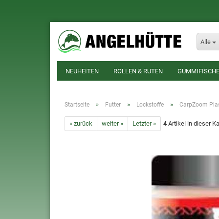
Alle
NEUHEITEN
ROLLEN & RUTEN
GUMMIFISCHE
»
»
»
Startseite
Futter
Lockstoffe
CarpZoom Pla
« zurück
weiter »
Letzter »
4
Artikel in dieser K