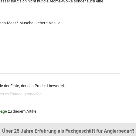
asser baut sich nicht nur die Aroma-Wolke sonder auch eine
sch-Meat * Muschel-Leber * Vanille
e der Erste, der das Produkt bewertet.
en zu können.
Anmelden
age
zu diesem Artikel.
Über 25 Jahre Erfahrung als Fachgeschäft für Anglerbedarf!