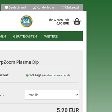
Deutschland
Kundenlogin
Merkzettel
Ihr Warenkorb
0,00 EUR
HEN
GERÄTEKÄSTEN
WEITERE
rpZoom Plasma Dip
erzeit:
1-3 Tage
(Ausland abweichend)
len
ergessen?
en:
5,20 EUR