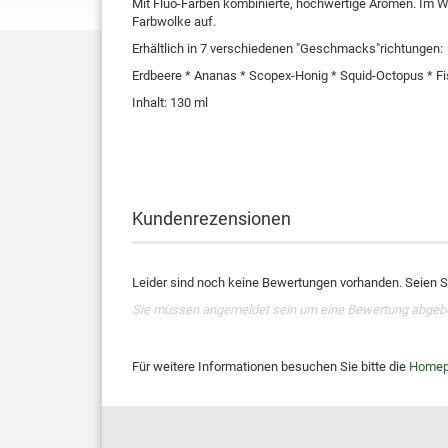
Mit Fluo-Farben kombinierte, hochwertige Aromen. Im W
Farbwolke auf.
Erhältlich in 7 verschiedenen "Geschmacks"richtungen:
Erdbeere * Ananas * Scopex-Honig * Squid-Octopus * Fi
Inhalt: 130 ml
Kundenrezensionen
Leider sind noch keine Bewertungen vorhanden. Seien Si
Sie müssen angemeldet sein um eine Bewertung abgeb
Für weitere Informationen besuchen Sie bitte die
Homep