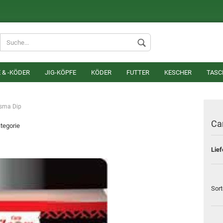
Lieferland
 & -KÖDER
JIG-KÖPFE
KÖDER
FUTTER
KESCHER
TASC
sma Dip
Ca
ategorie
Lief
Konto erstel
Passwort v
Sort