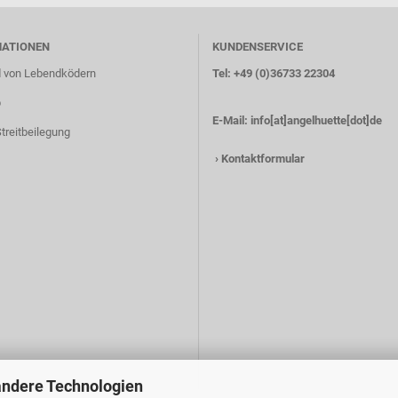
MATIONEN
KUNDENSERVICE
 von Lebendködern
Tel: +49 (0)36733 22304
p
E-Mail:
info[at]angelhuette[dot]de
treitbeilegung
›
Kontaktformular
andere Technologien