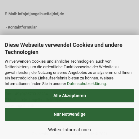
E-Mail:
info[at]angelhuette[dot]de
›
Kontaktformular
Diese Webseite verwendet Cookies und andere
Technologien
KONTAKTDATEN
Wir verwenden Cookies und ähnliche Technologien, auch von
Angelhütte
Drittanbietern, um die ordentliche Funktionsweise der Website zu
Inh.: Christina Heß
gewährleisten, die Nutzung unseres Angebotes zu analysieren und Ihnen
Preßwitzer Str. 18
ein bestmögliches Einkaufserlebnis bieten zu können. Weitere
D-07338 Hohenwarte
Informationen finden Sie in unserer
Datenschutzerklärung
.
Tel.: +49 (0)36733 22304
Fax: +49 (0)36733 23234
Alle Akzeptieren
E-Mail: info[at]angelhuette[dot]de
www.angelhuette.de
Nur Notwendige
Weitere Informationen
Onlineshop eröffnen
mit Gambio.de © 2021