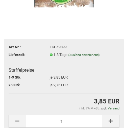
Art.Nr.:
FKCZ9899
Lieferzeit:
1-3 Tage
(Ausland abweichend)
Staffelpreise
1-9 Stk.
je 3,85 EUR
> 9 Stk.
je 2,75 EUR
3,85 EUR
inkl. 7% MwSt. zzgl.
Versand