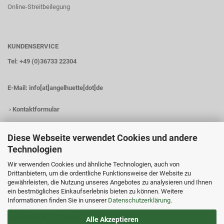
Online-Streitbeilegung
KUNDENSERVICE
Tel: +49 (0)36733 22304
E-Mail:
info[at]angelhuette[dot]de
›
Kontaktformular
Diese Webseite verwendet Cookies und andere
Technologien
KONTAKTDATEN
Wir verwenden Cookies und ähnliche Technologien, auch von
Angelhütte
Drittanbietern, um die ordentliche Funktionsweise der Website zu
Inh.: Christina Heß
gewährleisten, die Nutzung unseres Angebotes zu analysieren und Ihnen
Preßwitzer Str. 18
ein bestmögliches Einkaufserlebnis bieten zu können. Weitere
D-07338 Hohenwarte
Informationen finden Sie in unserer
Datenschutzerklärung
.
Tel.: +49 (0)36733 22304
Fax: +49 (0)36733 23234
Alle Akzeptieren