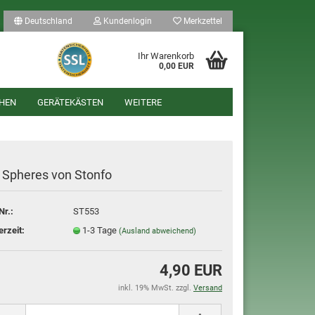
Deutschland
Kundenlogin
Merkzettel
Ihr Warenkorb
0,00 EUR
HEN
GERÄTEKÄSTEN
WEITERE
y Spheres von Stonfo
Nr.:
ST553
len
erzeit:
1-3 Tage
(Ausland abweichend)
ergessen?
4,90 EUR
inkl. 19% MwSt. zzgl.
Versand