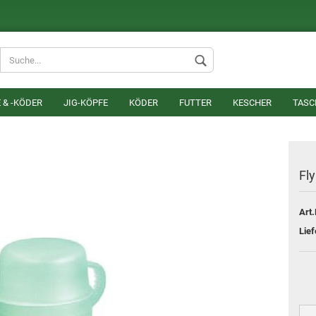
Lieferland
 & -KÖDER
JIG-KÖPFE
KÖDER
FUTTER
KESCHER
TASC
Fl
Art.
Konto erstel
Lief
Passwort v