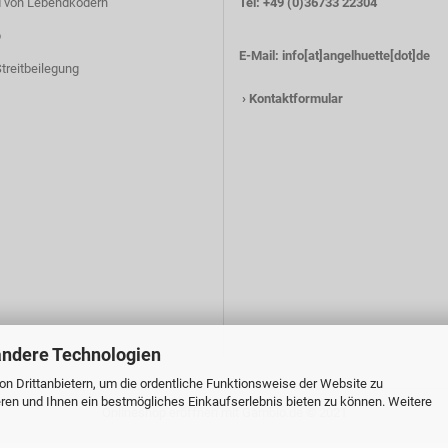
 von Lebendködern
Tel: +49 (0)36733 22304
p
E-Mail:
info[at]angelhuette[dot]de
treitbeilegung
›
Kontaktformular
andere Technologien
n Drittanbietern, um die ordentliche Funktionsweise der Website zu
ren und Ihnen ein bestmögliches Einkaufserlebnis bieten zu können. Weitere
Onlineshop eröffnen
mit Gambio.de © 2021