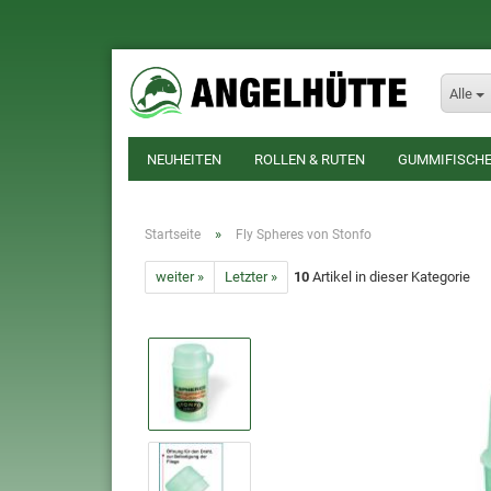
Alle
NEUHEITEN
ROLLEN & RUTEN
GUMMIFISCHE
»
Startseite
Fly Spheres von Stonfo
weiter »
Letzter »
10
Artikel in dieser Kategorie