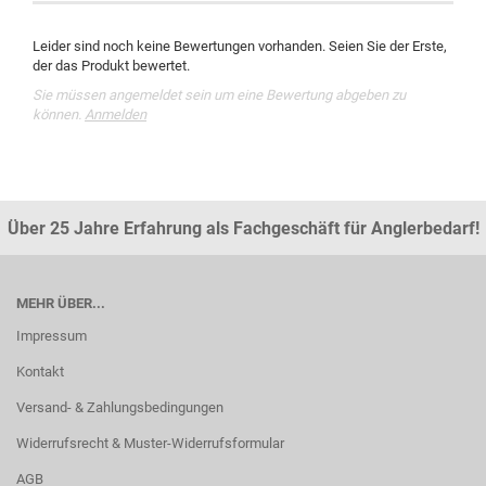
Leider sind noch keine Bewertungen vorhanden. Seien Sie der Erste,
der das Produkt bewertet.
Sie müssen angemeldet sein um eine Bewertung abgeben zu
können.
Anmelden
Über 25 Jahre Erfahrung als Fachgeschäft für Anglerbedarf!
MEHR ÜBER...
Impressum
Kontakt
Versand- & Zahlungsbedingungen
Widerrufsrecht & Muster-Widerrufsformular
AGB