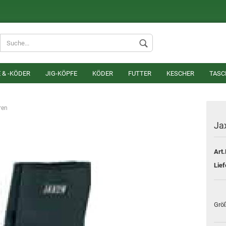
Lieferland
 & -KÖDER
JIG-KÖPFE
KÖDER
FUTTER
KESCHER
TASC
ren
Ja
Art.
Konto erstel
Lief
Passwort v
Grö