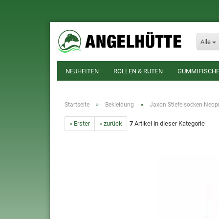
Alle
NEUHEITEN
ROLLEN & RUTEN
GUMMIFISCHE
»
»
Startseite
Bekleidung
Jaxon Stiefelsocken Neop
« Erster
« zurück
7
Artikel in dieser Kategorie