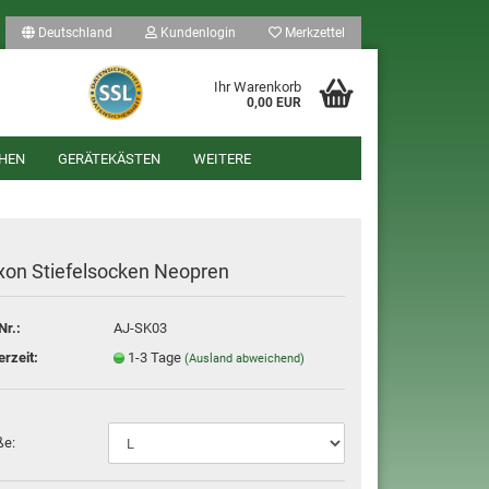
Deutschland
Kundenlogin
Merkzettel
Ihr Warenkorb
0,00 EUR
HEN
GERÄTEKÄSTEN
WEITERE
xon Stiefelsocken Neopren
Nr.:
AJ-SK03
len
erzeit:
1-3 Tage
(Ausland abweichend)
ergessen?
ße: