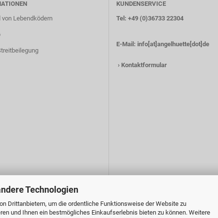
MATIONEN
KUNDENSERVICE
 von Lebendködern
Tel: +49 (0)36733 22304
p
E-Mail:
info[at]angelhuette[dot]de
treitbeilegung
›
Kontaktformular
andere Technologien
n Drittanbietern, um die ordentliche Funktionsweise der Website zu
ren und Ihnen ein bestmögliches Einkaufserlebnis bieten zu können. Weitere
Onlineshop eröffnen
mit Gambio.de © 2021