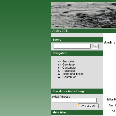
Archiv 2011
Suche
Archiv
Navigation
Startseite
Gewässer
Gastangler
Reisetipps
Tipps und Tricks
Gästebuch
Newsletter Anmeldung
eMail-Adresse
Mike 
Bachf
58
Mehr über...