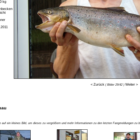
0 kg
chbecken
icht
nner
.2011
< Zurück
Weiter >
( Bilder 29/42 )
hau
ie auf ein kleines Bild, um dieses zu vergrößern und mehr Informationen zu den letzten Fangmeldungen z