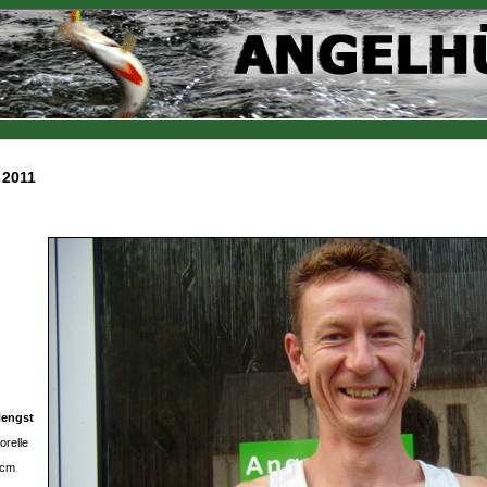
 2011
Hengst
orelle
 cm