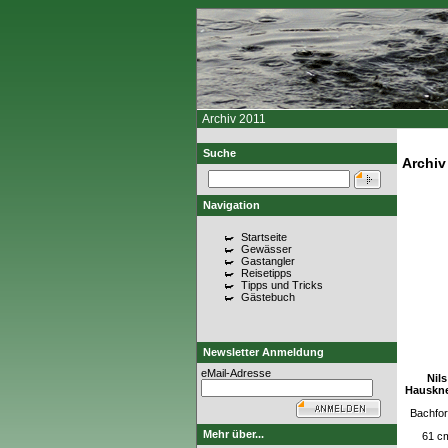
Archiv 2011
Suche
Archiv
Navigation
Startseite
Gewässer
Gastangler
Reisetipps
Tipps und Tricks
Gästebuch
Newsletter Anmeldung
eMail-Adresse
Nils
Hauskn
Bachfor
Mehr über...
61 c