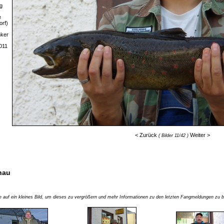
g
e
orf)
nker
011
< Zurück
Weiter >
( Bilder 11/42 )
hau
ie auf ein kleines Bild, um dieses zu vergrößern und mehr Informationen zu den letzten Fangmeldungen z