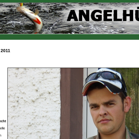
 2011
echt
elle
m