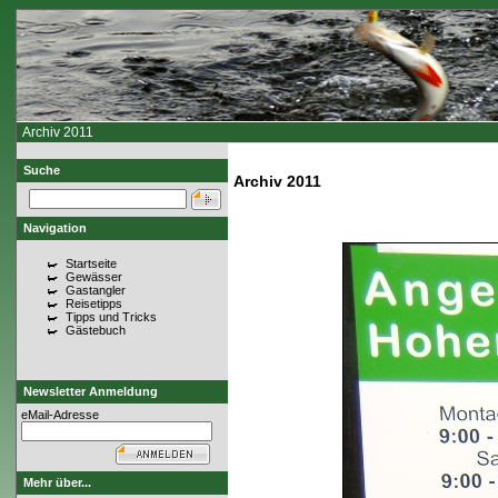
Archiv 2011
Suche
Archiv 2011
Navigation
Startseite
Gewässer
Gastangler
Reisetipps
Tipps und Tricks
Gästebuch
Newsletter Anmeldung
eMail-Adresse
Mehr über...