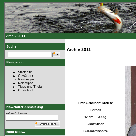
Archiv 2011
Suche
Archiv 2011
Navigation
Startseite
Gewässer
Gastangler
Reisetipps
Tipps und Tricks
Gästebuch
Frank-Norbert Krause
Newsletter Anmeldung
Barsch
eMail-Adresse
42 cm - 1300 g
Gummifisch
Bleilochtalsperre
Mehr über...