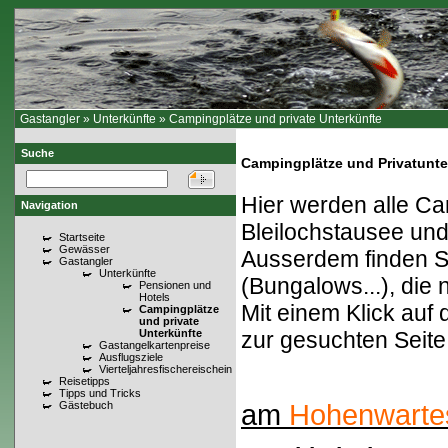
Gastangler
»
Unterkünfte
»
Campingplätze und private Unterkünfte
Suche
Campingplätze und Privatunte
Hier werden alle C
Navigation
Bleilochstausee und 
Startseite
Gewässer
Ausserdem finden Si
Gastangler
Unterkünfte
(Bungalows...), die
Pensionen und
Hotels
Mit einem Klick auf
Campingplätze
und private
Unterkünfte
zur gesuchten Seite
Gastangelkartenpreise
Ausflugsziele
Vierteljahresfischereischein
Reisetipps
Tipps und Tricks
Gästebuch
am
Hohenwarte